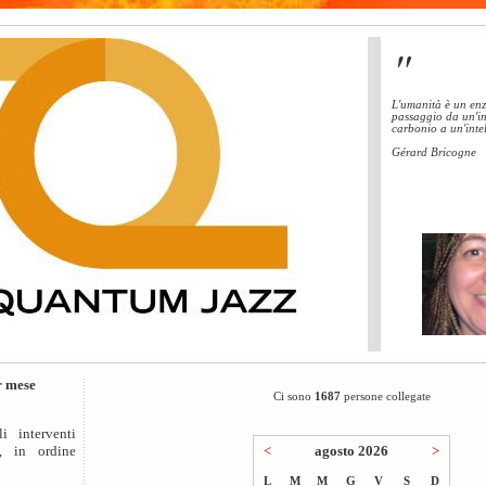
"
L'umanità è un enz
passaggio da un'in
carbonio a un'intel
Gérard Bricogne
r mese
Ci sono
1687
persone collegate
i interventi
<
agosto 2026
>
o, in ordine
L
M
M
G
V
S
D