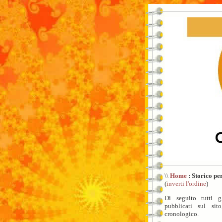
\\
Home
: Storico pe
(
inverti l'ordine
)
Di seguito tutti gl
pubblicati sul sit
cronologico.