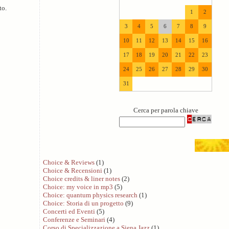
to.
1
2
3
4
5
6
7
8
9
10
11
12
13
14
15
16
17
18
19
20
21
22
23
24
25
26
27
28
29
30
31
Cerca per parola chiave
Choice & Reviews
(1)
Choice & Recensioni
(1)
Choice credits & liner notes
(2)
Choice: my voice in mp3
(5)
Choice: quantum physics research
(1)
Choice: Storia di un progetto
(9)
Concerti ed Eventi
(5)
Conferenze e Seminari
(4)
Corso di Specializzazione a Siena Jazz
(1)