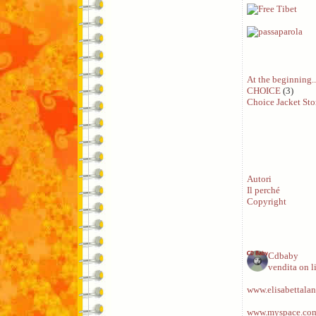
At the beginning..
CHOICE
(3)
Choice Jacket Sto
Autori
Il perché
Copyright
Cdbaby
vendita on l
www.elisabettalan
www.myspace.com/