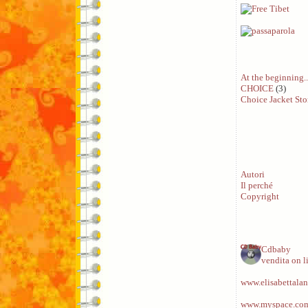
At the beginning..
CHOICE
(3)
Choice Jacket Sto
Autori
Il perché
Copyright
Cdbaby
vendita on l
www.elisabettalan
www.myspace.com/