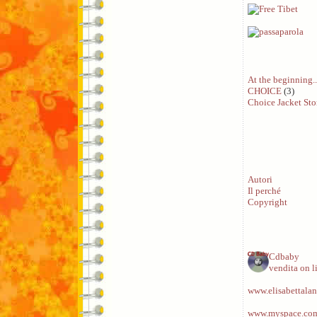
At the beginning..
CHOICE
(3)
Choice Jacket Sto
Autori
Il perché
Copyright
Cdbaby
vendita on l
www.elisabettalan
www.myspace.com/