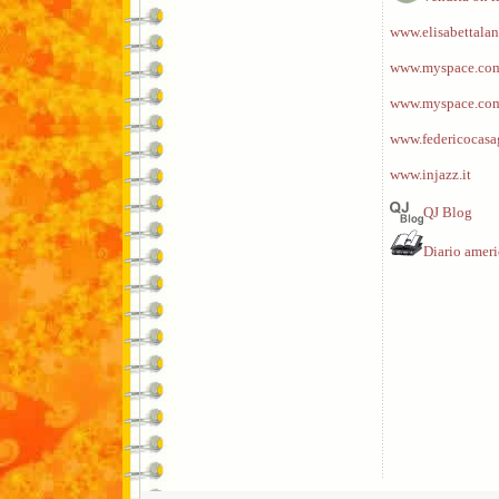
www.elisabettalan
www.myspace.com/
www.myspace.com
www.federicocasa
www.injazz.it
QJ Blog
Diario amer