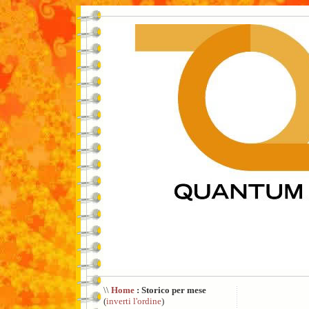
\\
Home
: Storico per mese
(
inverti l'ordine
)