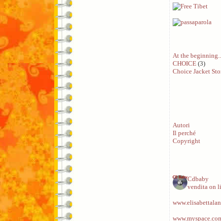
At the beginning..
CHOICE
(3)
Choice Jacket Sto
Autori
Il perché
Copyright
Cdbaby
vendita on l
www.elisabettalan
www.myspace.com/