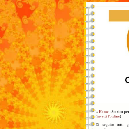
\\
Home
: Storico pe
(
inverti l'ordine
)
Di seguito tutti gl