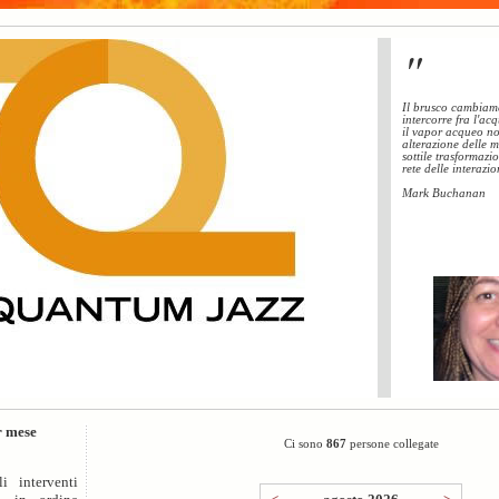
"
Il brusco cambiame
intercorre fra l'ac
il vapor acqueo n
alterazione delle 
sottile trasformazi
rete delle interazio
Mark Buchanan
r mese
Ci sono
867
persone collegate
i interventi