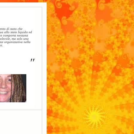
nto di stato che
qua allo stato liquido ed
on comporta nessuna
molecole, ma solo una
one organizzativa nella
ni.
"