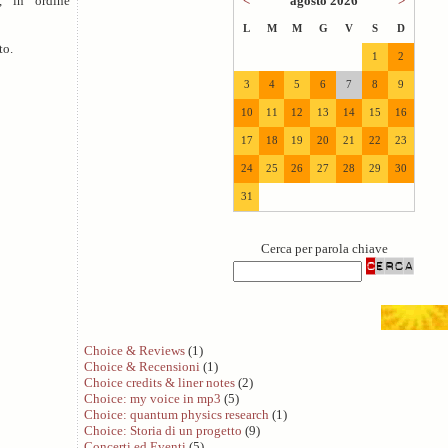
<
agosto 2026
>
o, in ordine
L
M
M
G
V
S
D
to.
1
2
3
4
5
6
7
8
9
10
11
12
13
14
15
16
17
18
19
20
21
22
23
24
25
26
27
28
29
30
31
Cerca per parola chiave
Choice & Reviews
(1)
Choice & Recensioni
(1)
Choice credits & liner notes
(2)
Choice: my voice in mp3
(5)
Choice: quantum physics research
(1)
Choice: Storia di un progetto
(9)
Concerti ed Eventi
(5)