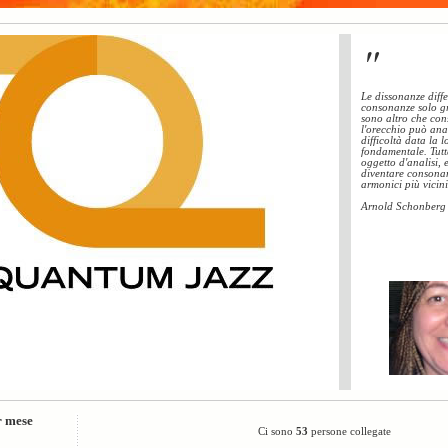
"
Le dissonanze diff
consonanze solo g
sono altro che con
l'orecchio può ana
difficoltà data la 
fondamentale. Tutt
oggetto d'analisi, 
diventare consonan
armonici più vicini
Arnold Schonberg
r mese
Ci sono
53
persone collegate