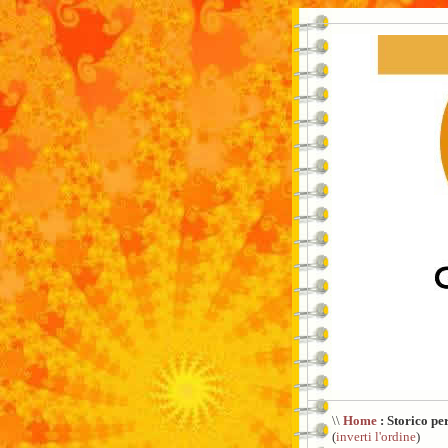
\\
Home
: Storico pe
(
inverti l'ordine
)