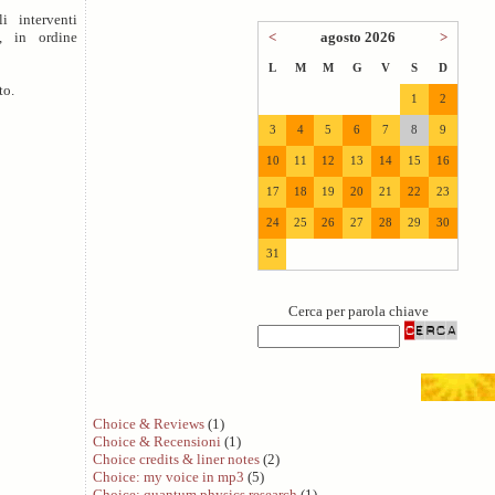
i interventi
<
agosto 2026
>
o, in ordine
L
M
M
G
V
S
D
to.
1
2
3
4
5
6
7
8
9
10
11
12
13
14
15
16
17
18
19
20
21
22
23
24
25
26
27
28
29
30
31
Cerca per parola chiave
Choice & Reviews
(1)
Choice & Recensioni
(1)
Choice credits & liner notes
(2)
Choice: my voice in mp3
(5)
Choice: quantum physics research
(1)