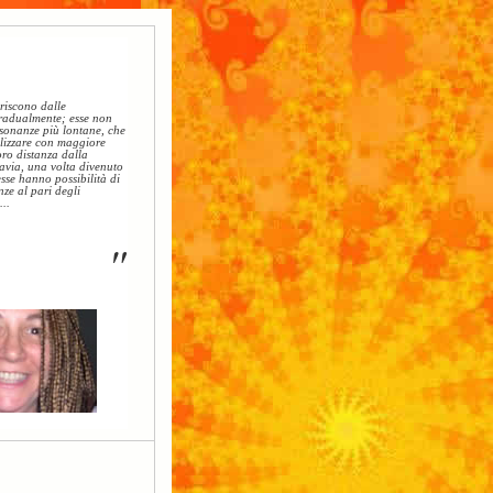
eriscono dalle
radualmente; esse non
sonanze più lontane, che
lizzare con maggiore
loro distanza dalla
avia, una volta divenuto
esse hanno possibilità di
ze al pari degli
...
"