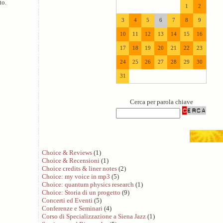
to.
1
2
3
4
5
6
7
8
9
10
11
12
13
14
15
16
17
18
19
20
21
22
23
24
25
26
27
28
29
30
31
Cerca per parola chiave
Choice & Reviews
(1)
Choice & Recensioni
(1)
Choice credits & liner notes
(2)
Choice: my voice in mp3
(5)
Choice: quantum physics research
(1)
Choice: Storia di un progetto
(9)
Concerti ed Eventi
(5)
Conferenze e Seminari
(4)
Corso di Specializzazione a Siena Jazz
(1)