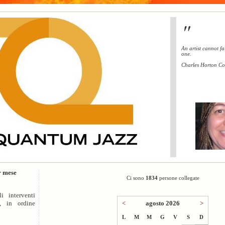
"
An artist cannot fai
one.
Charles Horton Co
r mese
Ci sono
1834
persone collegate
i interventi
<
agosto 2026
>
o, in ordine
L
M
M
G
V
S
D