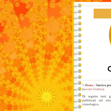
\\
Home
: Storico pe
(
inverti l'ordine
)
Di seguito tutti gl
pubblicati sul sit
cronologico.