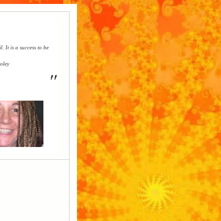
l. It is a success to be
oley
"