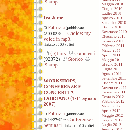
Stampa
Maggio 2010
Giugno 2010
Luglio 2010
Ira & me
Agosto 2010
Settembre 2010
Fabrizia
Ottobre 2010
Di
(pubblicato
Novembre 2010
Choice: my
@ 00:02:00 in
Dicembre 2010
voice in mp3
,
Gennaio 2011
linkato 7868 volte)
Febbraio 2011
Marzo 2011
(p)Link
Commenti
Aprile 2011
(92372)
Storico
Maggio 2011
Giugno 2011
Stampa
Luglio 2011
Agosto 2011
Settembre 2011
WORKSHOPS,
Ottobre 2011
CONFERENZE E
Novembre 2011
CONCERTI A
Dicembre 2011
Gennaio 2012
FABRIANO (1-11 agosto
Febbraio 2012
2007)
Marzo 2012
Aprile 2012
Fabrizia
Di
(pubblicato
Maggio 2012
Conferenze e
@ 14:27:02 in
Giugno 2012
Seminari
Luglio 2012
, linkato 5516 volte)
Agosto 2012