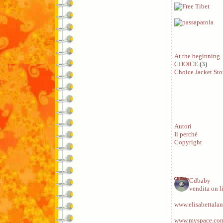
At the beginning..
CHOICE
(3)
Choice Jacket Sto
Autori
Il perché
Copyright
Cdbaby
vendita on l
www.elisabettalan
www.myspace.com/