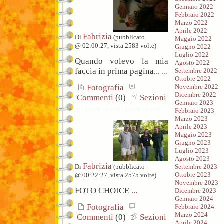
Gennaio 2022
Febbraio 2022
Marzo 2022
Aprile 2022
Fabrizia
Di
(pubblicato
Maggio 2022
@ 02:00:27, vista 2583 volte)
Giugno 2022
Luglio 2022
Quando volevo la mia
Agosto 2022
faccia in prima pagina...
...
Settembre 2022
Ottobre 2022
Novembre 2022
Fotografia
Dicembre 2022
Commenti
(0)
Sezioni
Gennaio 2023
Febbraio 2023
Marzo 2023
Aprile 2023
Maggio 2023
Giugno 2023
Luglio 2023
Agosto 2023
Fabrizia
Di
(pubblicato
Settembre 2023
Ottobre 2023
@ 00:22:27, vista 2575 volte)
Novembre 2023
FOTO CHOICE
...
Dicembre 2023
Gennaio 2024
Fotografia
Febbraio 2024
Marzo 2024
Commenti
(0)
Sezioni
Aprile 2024