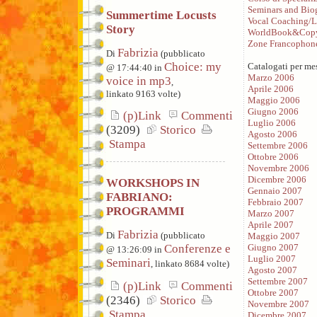
Seminars and Bio
Summertime Locusts
Vocal Coaching/L
Story
WorldBook&Copy
Zone Francophon
Fabrizia
Di
(pubblicato
Choice: my
Catalogati per me
@ 17:44:40 in
Marzo 2006
voice in mp3
,
Aprile 2006
linkato 9163 volte)
Maggio 2006
Giugno 2006
(p)Link
Commenti
Luglio 2006
(3209)
Storico
Agosto 2006
Stampa
Settembre 2006
Ottobre 2006
Novembre 2006
Dicembre 2006
WORKSHOPS IN
Gennaio 2007
FABRIANO:
Febbraio 2007
PROGRAMMI
Marzo 2007
Aprile 2007
Fabrizia
Di
(pubblicato
Maggio 2007
Conferenze e
Giugno 2007
@ 13:26:09 in
Luglio 2007
Seminari
, linkato 8684 volte)
Agosto 2007
Settembre 2007
(p)Link
Commenti
Ottobre 2007
(2346)
Storico
Novembre 2007
Stampa
Dicembre 2007