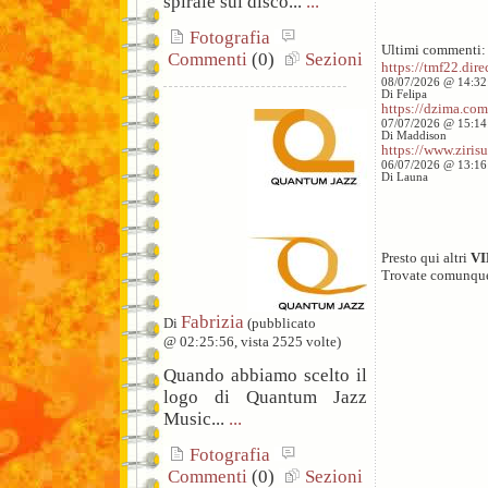
spirale sul disco...
...
Fotografia
Ultimi commenti:
Commenti
(0)
Sezioni
https://tmf22.direc
08/07/2026 @ 14:32
Di Felipa
https://dzima.com/
07/07/2026 @ 15:14
Di Maddison
https://www.zirisu
06/07/2026 @ 13:16
Di Launa
Presto qui altri
V
Trovate comunqu
Fabrizia
Di
(pubblicato
@ 02:25:56, vista 2525 volte)
Quando abbiamo scelto il
logo di Quantum Jazz
Music...
...
Fotografia
Commenti
(0)
Sezioni