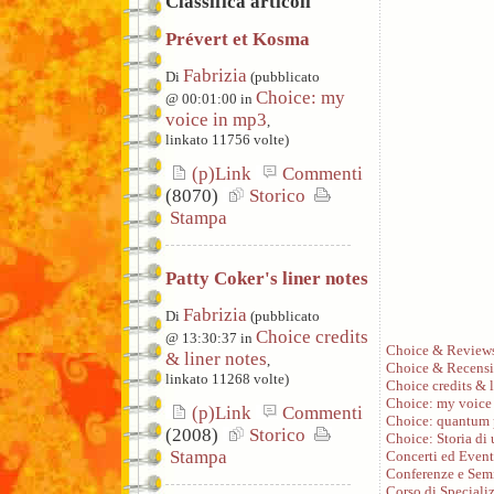
Classifica articoli
Prévert et Kosma
Fabrizia
Di
(pubblicato
Choice: my
@ 00:01:00 in
voice in mp3
,
linkato 11756 volte)
(p)Link
Commenti
(8070)
Storico
Stampa
Patty Coker's liner notes
Fabrizia
Di
(pubblicato
Choice credits
@ 13:30:37 in
Choice & Review
& liner notes
,
Choice & Recensi
linkato 11268 volte)
Choice credits & l
Choice: my voice
(p)Link
Commenti
Choice: quantum 
(2008)
Storico
Choice: Storia di
Stampa
Concerti ed Event
Conferenze e Sem
Corso di Speciali