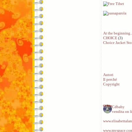
At the beginning..
CHOICE
(3)
Choice Jacket Sto
Autori
Il perché
Copyright
Cdbaby
vendita on l
www.elisabettalan
www.myspace.com/